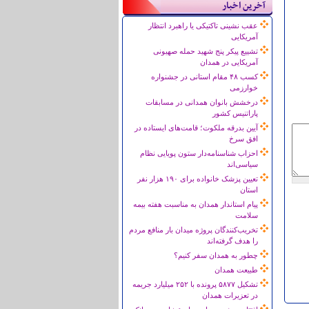
آخرین اخبار
عقب نشینی تاکتیکی یا راهبرد انتظار
آمریکایی
تشییع پیکر پنج شهید حمله صهیونی
آمریکایی در همدان
کسب ۴۸ مقام استانی در جشنواره
خوارزمی
درخشش بانوان همدانی در مسابقات
پاراتنیس کشور
آیین بدرقه ملکوت؛ قامت‌های ایستاده در
افق سرخ
احزاب شناسنامه‌دار ستون پویایی نظام
سیاسی‌اند
تعیین پزشک خانواده برای ۱۹۰ هزار نفر
استان
پیام استاندار همدان به مناسبت هفته بیمه
سلامت
تخریب‌کنندگان پروژه میدان بار منافع مردم
را هدف گرفته‌اند
چطور به همدان سفر کنیم؟
طبیعت همدان
تشکیل ۵۸۷۷ پرونده با ۲۵۲ میلیارد جریمه
در تعزیرات همدان