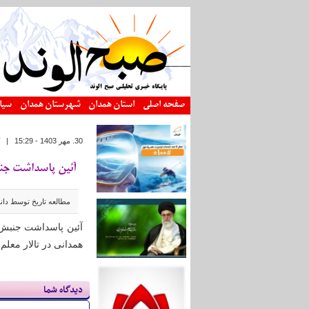
رفتن به محتوای اصلی
صفحه اصلی
استان همدان
شهرستان همدان
سیا
30. مهر 1403 - 15:29
|
آئین پاسداشت جنبش دان
مطالعه تاریخ توسط دان
همدانی در تالار معلم
دیدگاه شما