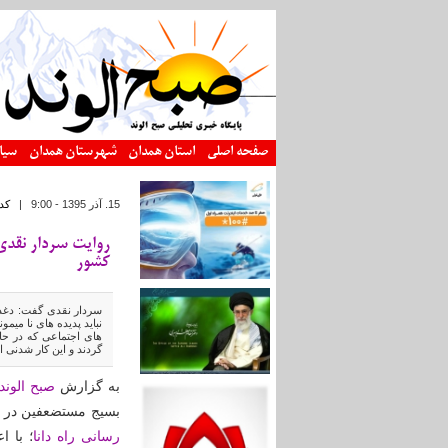
رفتن به محتوای اصلی
صفحه اصلی
استان همدان
شهرستان همدان
سیا
15. آذر 1395 - 9:00
|
کد
روایت سردار نقدی 
کشور
سردار نقدی گفت: دغدغه
نباید پدیده های نا میم
های اجتماعی که در حا
گردند و این کار شدنی 
به گزارش
صبح الوند
بسیج مستضعفین در گ
رسانی راه دانا
؛ با 