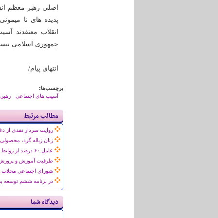
اصلی رهبر معظم انقل
پدیده های نا میمونی
انقلاب معتقدند آس
جمهوری اسلامی نیست 
انتهای پیام/
برچسب‌ها:
آسیب های اجتماعی
رهبر
مطالب مرتبط
روایت سردار نقدی از دغد
زنان زباله گرد، محصولی
عامل ۶۰ درصد از روابط نامشروع در ایران
ظرفیت آموزش و پرورش ص
شوراي اجتماعي محلات 
در برنامه ششم توسعه ب
دیدگاه شما