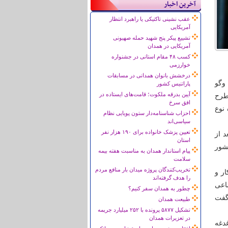
آخرین اخبار
عقب نشینی تاکتیکی یا راهبرد انتظار
آمریکایی
تشییع پیکر پنج شهید حمله صهیونی
آمریکایی در همدان
کسب ۴۸ مقام استانی در جشنواره
خوارزمی
درخشش بانوان همدانی در مسابقات
وگو
پاراتنیس کشور
آیین بدرقه ملکوت؛ قامت‌های ایستاده در
طرح
افق سرخ
 نوع
احزاب شناسنامه‌دار ستون پویایی نظام
سیاسی‌اند
تعیین پزشک خانواده برای ۱۹۰ هزار نفر
 از
استان
کشور
پیام استاندار همدان به مناسبت هفته بیمه
سلامت
تخریب‌کنندگان پروژه میدان بار منافع مردم
ر و
را هدف گرفته‌اند
اعی
چطور به همدان سفر کنیم؟
 گفت
طبیعت همدان
تشکیل ۵۸۷۷ پرونده با ۲۵۲ میلیارد جریمه
در تعزیرات همدان
دغه