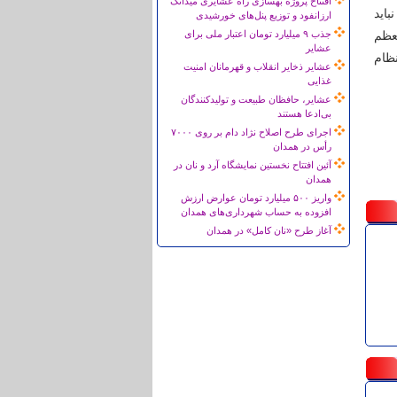
افتتاح پروژه بهسازی راه عشایری میدانک
باید
ارزانفود و توزیع پنل‌های خورشیدی
جذب ۹ میلیارد تومان اعتبار ملی برای
عظم
عشایر
ظام
عشایر ذخایر انقلاب و قهرمانان امنیت
غذایی
عشایر، حافظان طبیعت و تولیدکنندگان
بی‌ادعا هستند
اجرای طرح اصلاح نژاد دام بر روی ۷۰۰۰
رأس در همدان
آئین افتتاح نخستین نمایشگاه آرد و نان در
همدان
واریز ۵۰۰ میلیارد تومان عوارض ارزش
افزوده به حساب شهرداری‌های همدان
آغاز طرح «نان کامل» در همدان