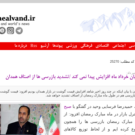
سی
اجتماعی
اقتصادی
فرهنگی
ورزشی
پیوندها
آرشیو
درباره ما
Rss
کد مطلب:
25270
ر داد:
ن خرداد ماه افزایش پیدا نمی کند /تشدید بازرسی ها از اصناف همدان
 با بیان اینکه در چند روز اخیر شاهد افزایش قیمت گوشت در بازار همدان بودیم افزود: قیمت گوشت ت
و بازرسی هم در طول ماه مبارک رمضان از اصناف تشدید خواهد شد.
 حمیدرضا فرسایی وحید در گفتگو با
صبح
 بازار در ماه مبارک رمضان افزود: از
ه مبارک رمضان بازرسی ها را همچون
 کرده ایم و از لحاظ توزیع کالاهای