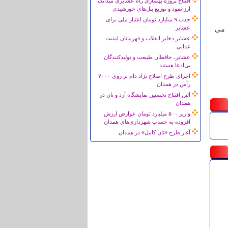
افتتاح پروژه بهسازی راه عشایری میدانک
ارزانفود و توزیع پنل‌های خورشیدی
جذب ۹ میلیارد تومان اعتبار ملی برای
عشایر
 می
عشایر ذخایر انقلاب و قهرمانان امنیت
غذایی
عشایر، حافظان طبیعت و تولیدکنندگان
بی‌ادعا هستند
اجرای طرح اصلاح نژاد دام بر روی ۷۰۰۰
رأس در همدان
آئین افتتاح نخستین نمایشگاه آرد و نان در
همدان
واریز ۵۰۰ میلیارد تومان عوارض ارزش
افزوده به حساب شهرداری‌های همدان
آغاز طرح «نان کامل» در همدان