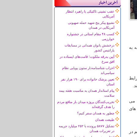
آخرین اخبار
عقب نشینی تاکتیکی یا راهبرد انتظار
آمریکایی
تشییع پیکر پنج شهید حمله صهیونی
آمریکایی در همدان
کسب ۴۸ مقام استانی در جشنواره
خوارزمی
درخشش بانوان همدانی در مسابقات
 به
پاراتنیس کشور
آیین بدرقه ملکوت؛ قامت‌های ایستاده در
افق سرخ
احزاب شناسنامه‌دار ستون پویایی نظام
سیاسی‌اند
ایط
تعیین پزشک خانواده برای ۱۹۰ هزار نفر
استان
د.
پیام استاندار همدان به مناسبت هفته بیمه
سلامت
 تومان فروخته می
تخریب‌کنندگان پروژه میدان بار منافع مردم
را هدف گرفته‌اند
های
چطور به همدان سفر کنیم؟
طبیعت همدان
تشکیل ۵۸۷۷ پرونده با ۲۵۲ میلیارد جریمه
در تعزیرات همدان
م در