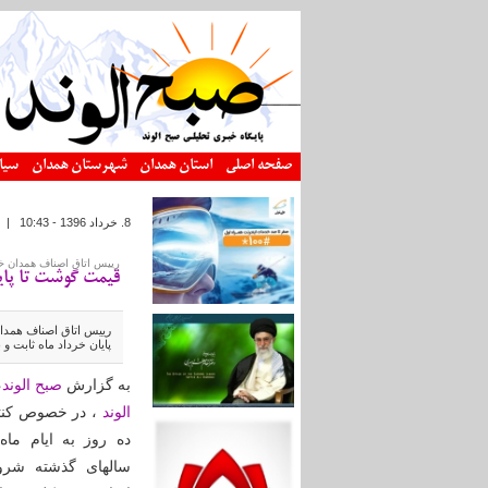
رفتن به محتوای اصلی
صفحه اصلی
استان همدان
شهرستان همدان
سیا
8. خرداد 1396 - 10:43
|
رییس اتاق اصناف همدان خب
قیمت گوشت تا پایا
رییس اتاق اصناف همدان
پایان خرداد ماه ثابت 
به گزارش
صبح الوند
،
الوند
، در خصوص کنترل
ده روز به ایام ما
سالهای گذشته شروع