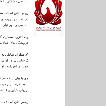
اساسی مشکلی نخواه
رییس اتاق اصناف همد
ضیافت در روزهای اخ
اساسی و موردنیاز م
وی افزود: بسیاری ک
فروشگاه های جهاد می ت
*دامداران تمایلی به 
فرسایی در در ادامه 
خوب مراتع دامداران د
شود افزود: این قیم
برزیلی کیلیویی 23 هزار تومان کمک شایانی به عرضه گوشت قرمز در بازار کرده است.
رییس اتاق اصناف همد