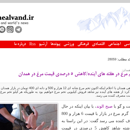
سی
اجتماعی
اقتصادی
فرهنگی
ورزشی
پیوندها
آرشیو
درباره ما
Rss
د مطلب:
28059
همدان:
ته های آینده/کاهش 5 درصدی قیمت مرغ در همدان
رییس اتحادیه مرغ و ماهی همدان با اعلام اینکه اکنون تخم مرغ شانه ای 12 هزار و 500 و دانه ای 400 تومان در بازار
 و گو با
صبح الوند
، با بیان اینکه در حال
حاضر هر کیلوگوشت گرم مرغ در بازار با قیمت 6 هزار و 800
کننده می رسد گفت: در این راستا به
نسبت هفته های گذشته شاهد کاهش 5 درصدی در قیمت