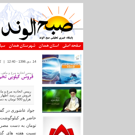
رفتن به محتوای اصلی
صفحه اصلی
استان همدان
شهرستان همدان
سیا
14. دى 1396 - 12:40
|
ک
رییس اتحادیه مرغ و ماهی 
فروش کیلویی تخم مرغ در هف
هزارو 500 تومان به دست مصرف کننده می رسد.
جواد عاشوری در گفت
تومان به دست مصرف 