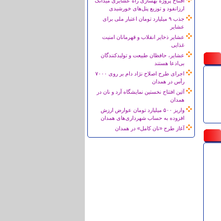
افتتاح پروژه بهسازی راه عشایری میدانک
ارزانفود و توزیع پنل‌های خورشیدی
جذب ۹ میلیارد تومان اعتبار ملی برای
عشایر
عشایر ذخایر انقلاب و قهرمانان امنیت
غذایی
عشایر، حافظان طبیعت و تولیدکنندگان
بی‌ادعا هستند
اجرای طرح اصلاح نژاد دام بر روی ۷۰۰۰
رأس در همدان
آئین افتتاح نخستین نمایشگاه آرد و نان در
همدان
واریز ۵۰۰ میلیارد تومان عوارض ارزش
افزوده به حساب شهرداری‌های همدان
آغاز طرح «نان کامل» در همدان