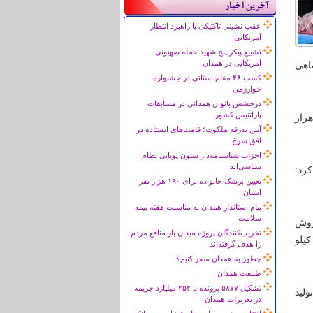
آخرین اخبار
عقب نشینی تاکتیکی یا راهبرد انتظار
آمریکایی
تشییع پیکر پنج شهید حمله صهیونی
آمریکایی در همدان
ت ماهی
کسب ۴۸ مقام استانی در جشنواره
خوارزمی
درخشش بانوان همدانی در مسابقات
پاراتنیس کشور
 و ماهی با بیان اینکه هر کیلو گوشت مرغ منجمد در بازار نیز 5 هزارو 800 تا 6 هزار
آیین بدرقه ملکوت؛ قامت‌های ایستاده در
افق سرخ
احزاب شناسنامه‌دار ستون پویایی نظام
سیاسی‌اند
 کرد:
تعیین پزشک خانواده برای ۱۹۰ هزار نفر
استان
پیام استاندار همدان به مناسبت هفته بیمه
سلامت
در بازار به فروش
تخریب‌کنندگان پروژه میدان بار منافع مردم
کیلو
را هدف گرفته‌اند
چطور به همدان سفر کنیم؟
طبیعت همدان
تشکیل ۵۸۷۷ پرونده با ۲۵۲ میلیارد جریمه
ولید
در تعزیرات همدان