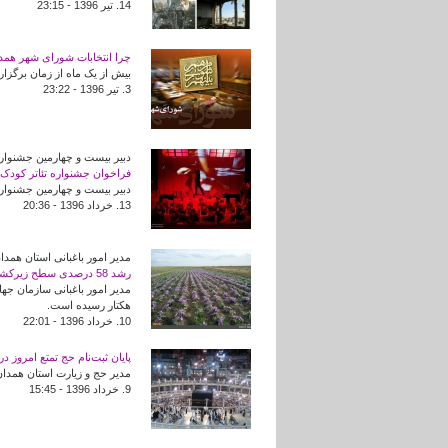
14. تير 1396 - 23:15
چرا انتخابات شورای شهر همدا
بیش از یک ماه از زمان برگزار
3. تير 1396 - 23:22
دبیر بیست و چهارمین جشنواره 
فراخوان جشنواره تئاتر کود
دبیر بیست و چهارمین جشنواره
13. خرداد 1396 - 20:36
مدیر امور باغبانی استان همد
رشد 58 درصدی سطح زیرکشت زغفران/ایجاد زنجیره ارزش برای گیاهان دارویی در همدان
هکتار رسیده است.
10. خرداد 1396 - 22:01
پایان ثبت‌نام حج تمتع امروز د
مدیر حج و زیارت استان همدان 
9. خرداد 1396 - 15:45