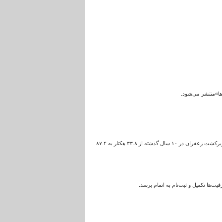
ها»منتشر می‌شود.
مدیر امور باغبانی سازمان جهادکشاورزی استان همدان با اشاره به رشد ۵۸ درصدی سطح زیرکشت زعفران در استان گفت: سطح زیرکشت زعفران در ۱۰ سال گذشته از ۳۳.۸ هکتار به ۸۷.۴
‌ها تکمیل و ثبت‌نام به اتمام برسد.