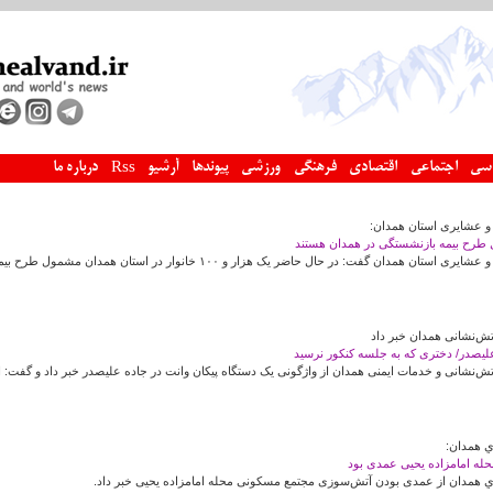
سی
اجتماعی
اقتصادی
فرهنگی
ورزشی
پیوندها
آرشیو
درباره ما
Rss
و عشایری استان همدان:
 گفت: در حال حاضر یک هزار و ۱۰۰ خانوار در استان همدان مشمول طرح بیمه بازنشستگی هستند.
ش‌نشانی همدان خبر داد
علیصدر/ دختری که به جلسه کنکور نرسید
ش‌نشانی و خدمات ایمنی همدان از واژگونی یک دستگاه پیکان وانت در جاده علیصدر خبر داد و گفت:
 همدان:
ه امامزاده یحیی عمدی بود
همدان از عمدی بودن آتش‌سوزی مجتمع مسکونی محله امامزاده یحیی خبر داد.