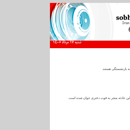
شنبه 17 مرداد 1405
 این حادثه منجر به فوت دختری جوان شده است.