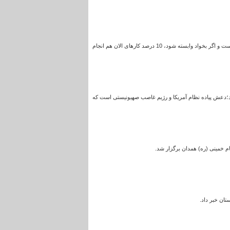
رئیس سازمان بسیج مستضعفین با بیان اینکه بسیج از کمک‌های مردمی استفاده می‌کند، تصریح کرد: بسیج وابسته به بودجه دولتی نیست و اگر بخواد وابسته شود، 10 درصد کارهای الان هم انجام
دعش پیاده نظام آمریکا و رژیم غاصب صهیونیستی است که
 خمینی (ره) همدان برگزار شد.