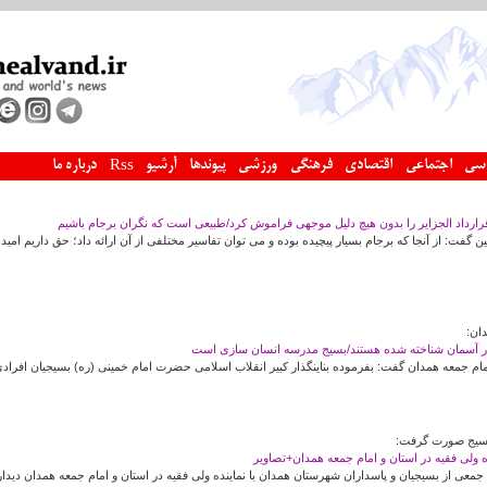
سی
اجتماعی
اقتصادی
فرهنگی
ورزشی
پیوندها
آرشیو
درباره ما
Rss
ارداد الجزایر را بدون هیچ دلیل موجهی فراموش کرد/طبیعی است که نگران برجام باشیم
ت: از آنجا که برجام بسیار پیچیده بوده و می توان تفاسیر مختلفی از آن ارائه داد؛ حق داریم امیدی
دان:
 در آسمان شناخته شده هستند/بسیج مدرسه انسان‌ سازی است
امام جمعه همدان گفت: بفرموده بناینگذار کبیر انقلاب اسلامی حضرت امام خمینی (ره) بسیجیان افراد
 بسیج صورت گرفت:
ده ولی فقیه در استان و امام جمعه همدان+تصاویر
معی از بسیجیان و پاسداران شهرستان همدان با نماینده ولی فقیه در استان و امام جمعه همدان دیدار