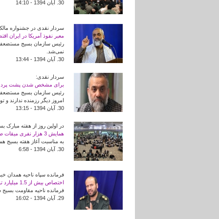
30. آبان 1394 - 14:10
سردار نقدی در جشنواره مالک 
معبر نفوذ آمریکا در ایران ا
نمی‌شد.
30. آبان 1394 - 13:44
سردار نقدی:
برای مشخص شدن پشت پرده اتف
رئیس سازمان بسیج مستضعفین
امروز دیگر رزمنده ندارند و تو
30. آبان 1394 - 13:15
در اولین روز از هفته مبارک بس
همایش 3 هزار نفری میقات صالحین با حضور بسیجیان همدانی برگزار شد+تصاویر
به مناسبت آغاز هفته بسیج ه
30. آبان 1394 - 6:58
فرمانده سپاه ناحیه همدان خبر 
اختصاص بیش از 1.5 میلیارد تومان وام اقتصاد مقاومتی در همدان/استکبار ستیزی ما همچنان ادامه دارد
فرمانده ناحیه مقاومت بسیج سپاه همدان از اختصاص بیش از 1.5 میلیا
29. آبان 1394 - 16:02