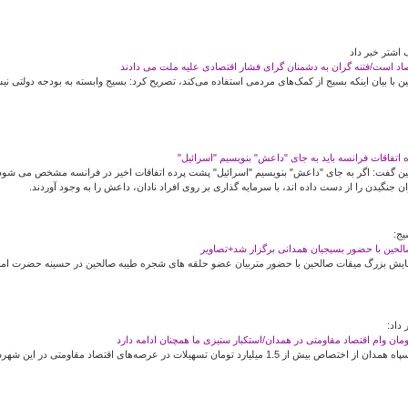
اشتر خبر داد
قتصاد است/فتنه گران به دشمنان گرای فشار اقتصادی علیه ملت می دادند
اقات فرانسه باید به جای "داعش" بنویسیم "اسرائیل"
 گفت: اگر به جای "داعش" بنویسیم "اسرائیل" پشت پرده اتفاقات اخیر در فرانسه مشخص می شود؛
ان جنگیدن را از دست داده اند، با سرمایه گذاری بر روی افراد نادان، داعش را به وجود آوردند.
یج:
مایش بزرگ میقات صالحین با حضور متربیان عضو حلقه های شجره طیبه صالحین در حسینه حضرت امام
داد:
رد تومان تسهیلات در عرصه‌های اقتصاد مقاومتی در این شهرستان خبر داد.