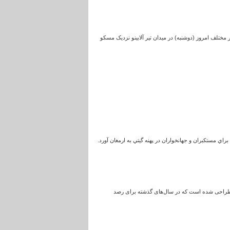
ی ایرانی با تانک تی 72 روسیه در رقابت های رزمایشی 2016 این کشور در مسابقه با یگان های نظامی از17 کشور مختلف امروز (دوشنبه) در میدان تیر آلابینو نزدیک مسکو
اي مستكبران و جهانخواران در پهنه گيتي به ارمغان آورد.
تیک از فاصله دور طراحی شده است که در سال‌های گذشته برای رصد