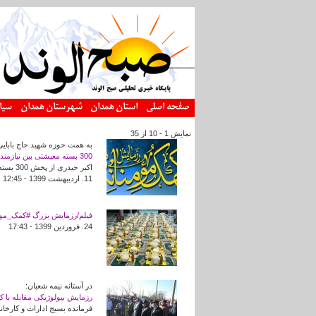
رفتن به محتوای اصلی
صفحه اصلی
استان همدان
شهرستان همدان
سیا
نمایش 1 - 10 از 35
به همت حوزه شهید حاج بابایی
300 بسته معیشتی بین نیازمندان توزیع می شود
اکبر حیدری از پخش 300 بسته معیشتی به ارزش 9 میلیون تومان به خانواده های آسیب دیده از کرونا خبر داد.
11. ارديبهشت 1399 - 12:45
فیلم/رزمایش بزرگ #کمک_موم
24. فروردين 1399 - 17:43
در آستانه نیمه شعبان:
رزمایش بیولوژیکی مقابله با ک
فرمانده بسیج ادارات و کارخانجات سپاه 