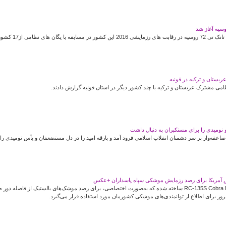
وسیه آغاز شد
هجوم رزمی نیروها
بستان و ترکیه در قونیه
ظامی مشترک عربستان و ترکیه با چند کشور دیگر در استان قونیه گزارش دادند.
وميدی را براي مستكبران به دنبال داشت
قه‌وار بر سر دشمنان انقلاب اسلامي فرود آمد و بارقه اميد را در دل مستضعفان و يأس نوميدي را بر
تنها سه فروند از هواپیمای RC-135S Cobra Ball ساخته شده که به‌صورت اختصاصی، برای رصد موشک‌های بالس
وز برای اطلاع از توانمندی‌های موشکی کشورمان مورد استفاده قرار می‌گیرد.