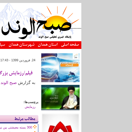
رفتن به محتوای اصلی
صفحه اصلی
استان همدان
شهرستان همدان
سیا
24. فروردين 1399 - 17:43
|
فیلم/رزمایش بزرگ
به گزارش
صبح الوند
،
برچسب‌ها:
رزمایش
مطالب مرتبط
300 بسته معیشتی بین نیازمندان توزیع می شود