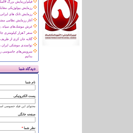
فیلم/رزمایش بزرگ #کمک
رزمایش بیولوژیکی مقابله 
رزمایش تانک های ایرانی 
آغاز رزمایش نظامی مشتر
غرش موشك‌های سپاه، يأس
سفر 7هزار کیلومتری جاسوس آمریکا برای رصد رزمایش موشکی سپاه پاسداران +عکس
گلایه جان کری از ظریف 
توانمندی موشکی ایران ه
سرویس‌های جاسوسی روی 
بدانیم
دیدگاه شما
نام شما
پست الکترونیکی
محتوای این فیلد خصوصی است
صفحه خانگی
نظر شما
*