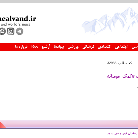
سی
اجتماعی
اقتصادی
فرهنگی
ورزشی
پیوندها
آرشیو
درباره ما
Rss
کد مطلب:
32936
 #کمک_مومنانه