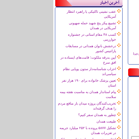
آخرین اخبار
عقب نشینی تاکتیکی یا راهبرد انتظار
آمریکایی
تشییع پیکر پنج شهید حمله صهیونی
آمریکایی در همدان
کسب ۴۸ مقام استانی در جشنواره
خوارزمی
درخشش بانوان همدانی در مسابقات
پاراتنیس کشور
خدا
آیین بدرقه ملکوت؛ قامت‌های ایستاده در
افق سرخ
احزاب شناسنامه‌دار ستون پویایی نظام
سیاسی‌اند
تعیین پزشک خانواده برای ۱۹۰ هزار نفر
استان
پیام استاندار همدان به مناسبت هفته بیمه
سلامت
تخریب‌کنندگان پروژه میدان بار منافع مردم
را هدف گرفته‌اند
چطور به همدان سفر کنیم؟
طبیعت همدان
تشکیل ۵۸۷۷ پرونده با ۲۵۲ میلیارد جریمه
در تعزیرات همدان